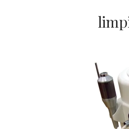
limp
Ch
Co
Ri