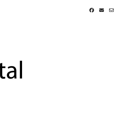
facebook
email
email-
form