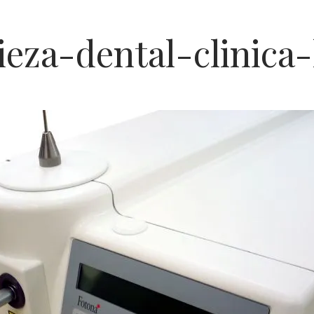
ieza-dental-clinica-
acón
sta
ca