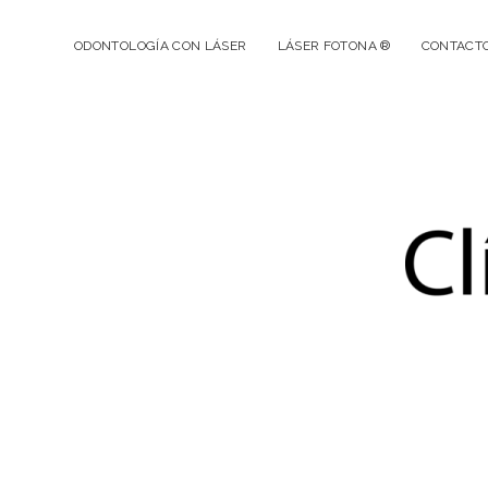
ODONTOLOGÍA CON LÁSER
LÁSER FOTONA ®
CONTACT
Cl
De
Dr
Gu