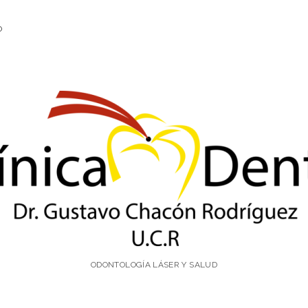
O
ínica
ntal
.
ODONTOLOGÍA LÁSER Y SALUD
stavo