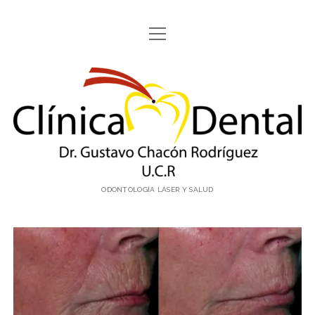
abrir
ODONTOLOGÍA CON LÁSER
menú
LÁSER FOTONA ®
Clínica
CONTACTO
Dental
facebook
email
email-
Dr.
form
Gustavo
ODONTOLOGÍA LÁSER Y SALUD
Chacón
Costa
Rica