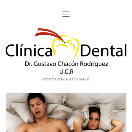
abrir
ODONTOLOGÍA CON LÁSER
menú
LÁSER FOTONA ®
Clínica
CONTACTO
Dental
facebook
email
email-
Dr.
form
Gustavo
ODONTOLOGÍA LÁSER Y SALUD
Chacón
Costa
Rica