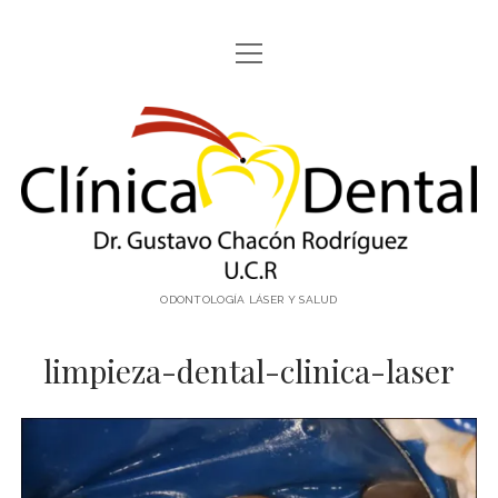
abrir
ODONTOLOGÍA CON LÁSER
menú
LÁSER FOTONA ®
Clínica
CONTACTO
Dental
facebook
email
email-
Dr.
form
Gustavo
ODONTOLOGÍA LÁSER Y SALUD
Chacón
limpieza-dental-clinica-laser
Costa
Rica