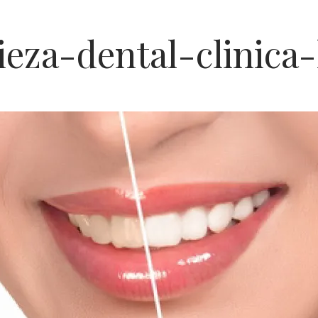
ieza-dental-clinica-
acón
sta
ca