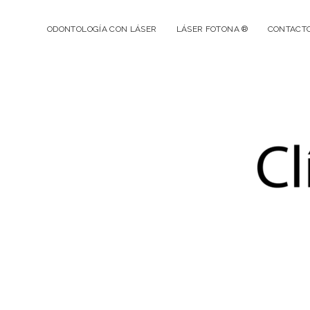
ODONTOLOGÍA CON LÁSER
LÁSER FOTONA ®
CONTACT
Cl
De
Dr
Gu