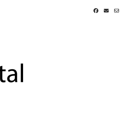
facebook
email
email-
form