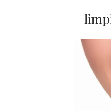
limp
Ch
Co
Ri