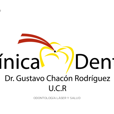
O
ínica
ntal
.
ODONTOLOGÍA LÁSER Y SALUD
stavo