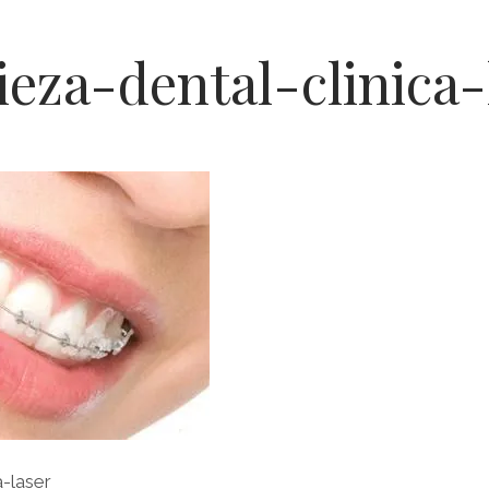
ieza-dental-clinica-
acón
sta
ca
a-laser