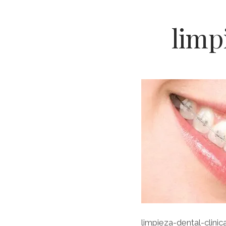
limp
Ch
Co
Ri
limpieza-dental-clinic