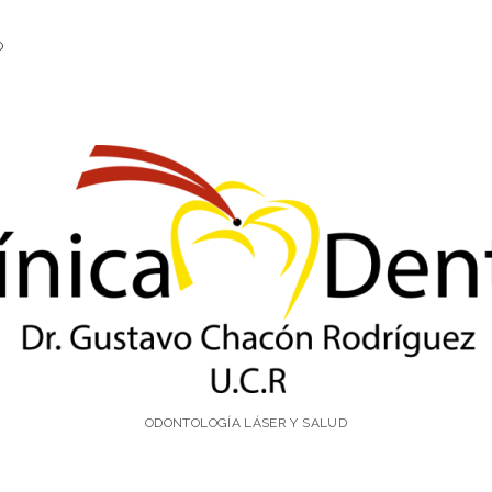
O
ínica
ntal
.
ODONTOLOGÍA LÁSER Y SALUD
stavo