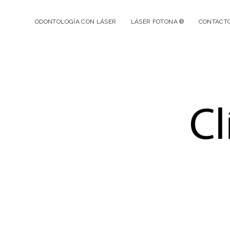
ODONTOLOGÍA CON LÁSER
LÁSER FOTONA ®
CONTACT
Cl
De
Dr
Gu