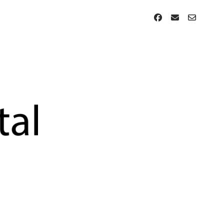
facebook
email
email-
form